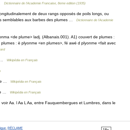
 …
Dictionnaire de l'Academie Francaise, 8eme edition (1935)
ongitudinalement de deux rangs opposés de poils longs, ou
oils semblables aux barbes des plumes …
Dictionnaire de l'Academie
lyonma <de plume> ladj. (Albanais.001). A1) couvert de plumes :
es plumes : è plyonme <en plumes>, fé awé d plyonme <fait avec
yard
e …
Wikipédia en Français
s
dae …
Wikipédia en Français
dae …
Wikipédia en Français
voir Aa. l Aa L Aa, entre Fauquembergues et Lumbres, dans le
ique
,
RÉCLAME
18+