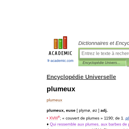
Dictionnaires et Ency
fr-academic.com
Encyclopédie Universelle
Encyclopédie Universelle
plumeux
plumeux
plumeux
,
euse
[
plymø
,
øz
]
adj
.
e
•
XVIII
; «
couvert
de
plumes
»
1190
;
de
1
.
p
♦
Qui
ressemble
aux
plumes
,
aux
barbes
de