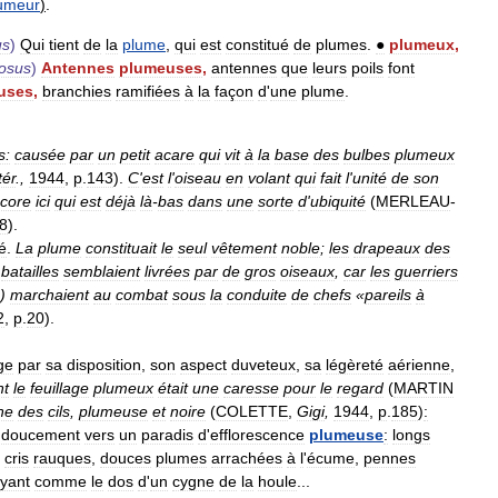
umeur
)
.
us
)
Qui
tient
de
la
plume
,
qui
est
constitué
de
plumes
.
●
plumeux
,
osus
)
Antennes
plumeuses
,
antennes
que
leurs
poils
font
uses
,
branchies
ramifiées
à
la
façon
d
'
une
plume
.
s:
causée
par
un
petit
acare
qui
vit
à
la
base
des
bulbes
plumeux
tér
.,
1944
,
p
.
143
).
C
'
est
l
'
oiseau
en
volant
qui
fait
l
'
unité
de
son
core
ici
qui
est
déjà
là
-
bas
dans
une
sorte
d
'
ubiquité
(
MERLEAU
-
8
).
é
.
La
plume
constituait
le
seul
vêtement
noble
;
les
drapeaux
des
batailles
semblaient
livrées
par
de
gros
oiseaux
,
car
les
guerriers
.)
marchaient
au
combat
sous
la
conduite
de
chefs
«
pareils
à
2
,
p
.
20
).
ge
par
sa
disposition
,
son
aspect
duveteux
,
sa
légèreté
aérienne
,
nt
le
feuillage
plumeux
était
une
caresse
pour
le
regard
(
MARTIN
ne
des
cils
,
plumeuse
et
noire
(
COLETTE
,
Gigi
,
1944
,
p
.
185
)
:
doucement
vers
un
paradis
d
'
efflorescence
plumeuse
:
longs
cris
rauques
,
douces
plumes
arrachées
à
l
'
écume
,
pennes
uyant
comme
le
dos
d
'
un
cygne
de
la
houle
...