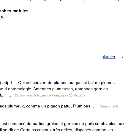
aches
mobiles
,
es
.
plumier
adj. 1° Qui est couvert de plumes ou qui est fait de plumes.
me d entomologie. Antennes plumeuses, antennes garnies
ler à… …
Dictionnaire de la Langue Française d'Émile Littré
pieds plumeux, comme un pigeon pattu, Plumipes …
Thresor de la
 est composé de parties grêles et garnies de poils semblables aux
 se dit de Certains cristaux très déliés, disposés comme les