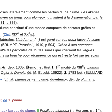
posés
latéralement
comme
les
barbes
d
'
une
plume
.
Les
akènes
uvert
de
longs
poils
plumeux
,
qui
aident
à
la
dissémination
par
le
931
,
p
.
356
).
plume
constitué
d
'
une
masse
compacte
de
cristaux
grêles
et
e
e
x
. (
Dict
.
XIX
et
XX
s
.).
latérales
.
L
'
abdomen
(...)
est
garni
sur
ses
deux
faces
de
soies
(
BRUMPT
,
Parasitol
.,
1910
,
p
.
504
).
Grâce
à
ses
antennes
olte
les
particules
de
toutes
sortes
que
charrient
les
vagues
ans
sa
bouche
pour
récupérer
ce
qui
est
resté
fixé
sur
les
soies
re
e
s
Ac
.
dep
.
1835
.
Étymol
.
et
Hist
.
1
.
1
moitié
du
XIII
s
.
plumus
,
Ogier
le
Danois
,
éd
.
M
.
Eusebi
,
10922
).
2
.
1783
bot
. (
BULLIARD
,
ux
(
cf
.
lat
.
plumosus
«
emplumé
,
duveteux
»,
dér
.
de
pluma
,
v
.
0
;
de
1
.
plume
.
,
aux
barbes
de
plume
.
||
Feuillage
plumeux
(→
Horizon
,
cit
.
14
).