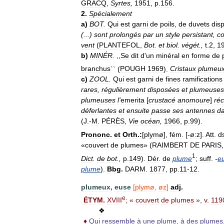
GRACQ
,
Syrtes
,
1951
,
p
.
156
.
2
.
Spécialement
a
)
BOT
.
Qui
est
garni
de
poils
,
de
duvets
dis
(...)
sont
prolongés
par
un
style
persistant
,
co
vent
(
PLANTEFOL
,
Bot
.
et
biol
.
végét
.,
t
.
2
,
1
b
)
MINÉR
.
,,
Se
dit
d
'
un
minéral
en
forme
de
branchus
`` (
POUGH
1969
).
Cristaux
plumeu
c
)
ZOOL
.
Qui
est
garni
de
fines
ramifications
rares
,
régulièrement
disposées
et
plumeuses
plumeuses
l
'
emerita
[
crustacé
anomoure
]
réc
déferlantes
et
ensuite
passe
ses
antennes
d
(
J
.-
M
.
PÉRÈS
,
Vie
océan
,
1966
,
p
.
99
).
Prononc
.
et
Orth
.
:
[
plymø
],
fém
. [-
ø:z
].
Att
.
d
«
couvert
de
plumes
» (
RAIMBERT
DE
PARIS
1
Dict
.
de
bot
.,
p
.
149
).
Dér
.
de
plume
;
suff
.
-
e
plume
).
Bbg
.
DARM
.
1877
,
pp
.
11
-
12
.
plumeux
,
euse
[
plymø
,
øz
]
adj
.
e
ÉTYM
.
XVIII
; «
couvert
de
plumes
»,
v
.
119
❖
♦
Qui
ressemble
à
une
plume
,
à
des
plumes