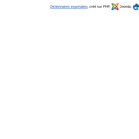
Dictionnaires exportation
, créé sur PHP,
Joomla,