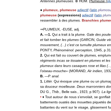
Antennes
plumeuses
.
⊗
HOM
.
Plumeuse
(
pl
●
plumeux
,
plumeuse
adjectif
(
latin
plumos
plumeuse
(
expressions
)
adjectif
(
latin
plum
ressembler
à
des
plumes
.
Branchies
plume
⇒
PLUMEUX
, -
EUSE
,
adj
.
A
. —
1
.
Qui
a
trait
à
la
plume
.
Gale
des
poule
et
fait
tomber
les
plumes
(
GARCIN
,
Guide
vé
mouvement
, (...)
c
'
est
ce
tumulte
plumeux
en
PONTY
,
Phénoménol
.
perception
,
1945
,
p
.
31
2
.
Qui
est
fait
ou
couvert
de
plumes
,
emplum
régiments
incas
se
tissaient
en
plumes
et
les
plumeux
dans
leurs
casaques
rose
et
lilas
(..
l
'
oiseau
-
mouche
»
(
MORAND
,
Air
indien
,
193
B
.
—
P
.
anal
.
1
.
Littér
.
Qui
évoque
une
plume
ou
un
pluma
sa
douceur
moelleuse
.
Deux
marronniers
do
DU
G
.,
Thib
.,
Belle
sais
.,
1923
,
p
.
907
).
La
lig
•
♦
Tout
autour
de
nous
s
'
envolait
,
se
gonflait
battements
ouatés
des
mouettes
piquetés
de
battantes
du
vent
sur
le
visage
,
glissement
f