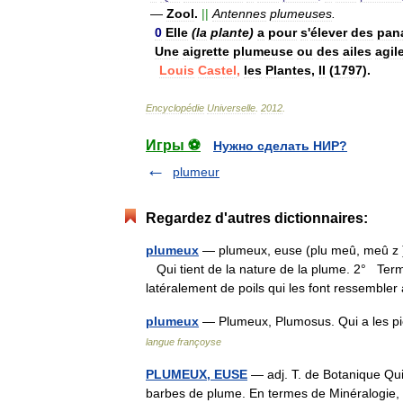
—
Zool
.
||
Antennes
plumeuses
.
0
Elle
(
la
plante
)
a
pour
s
'
élever
des
pan
Une
aigrette
plumeuse
ou
des
ailes
agil
Louis
Castel
,
les
Plantes
,
II
(
1797
).
Encyclopédie
Universelle
.
2012
.
Игры ⚽
Нужно сделать НИР?
plumeur
Regardez d'autres dictionnaires:
plumeux
— plumeux, euse (plu meû, meû z ) 
Qui tient de la nature de la plume. 2° Ter
latéralement de poils qui les font ressemb
plumeux
— Plumeux, Plumosus. Qui a les 
langue françoyse
PLUMEUX, EUSE
— adj. T. de Botanique Qui
barbes de plume. En termes de Minéralogie, il