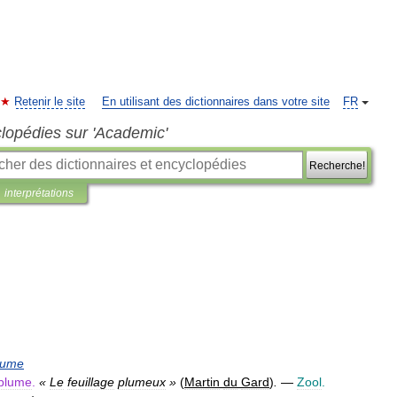
Retenir le site
En utilisant des dictionnaires dans votre site
FR
clopédies sur 'Academic'
Recherche!
interprétations
lume
plume
.
«
Le
feuillage
plumeux
»
(
Martin
du
Gard
)
.
—
Zool
.