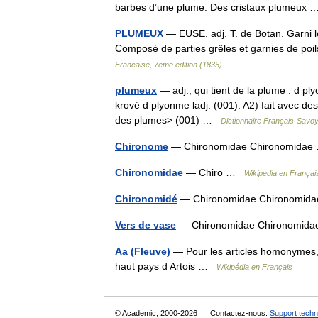
barbes d’une plume. Des cristaux plumeux
PLUMEUX
— EUSE. adj. T. de Botan. Garni l
Composé de parties grêles et garnies de p
Francaise, 7eme edition (1835)
plumeux
— adj., qui tient de la plume : d p
krové d plyonme ladj. (001). A2) fait avec d
des plumes> (001) …
Dictionnaire Français-Savo
Chironome
— Chironomidae Chironomida
Chironomidae
— Chiro …
Wikipédia en Françai
Chironomidé
— Chironomidae Chironomi
Vers de vase
— Chironomidae Chironomi
Aa (Fleuve)
— Pour les articles homonymes, 
haut pays d Artois …
Wikipédia en Français
© Academic, 2000-2026
Contactez-nous:
Support techn